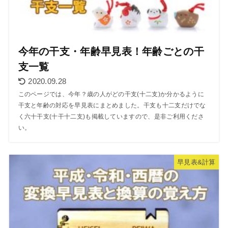
今年の干支・年齢早見表！年齢ごとの干
支一覧
2020.09.28
このページでは、今年？歳の人がどの干支(十二支)か分かるように
干支と年齢の対応を早見表にまとめました。干支も十二支だけでな
く六十干支(十干十二支)も掲載していますので、是非ご利用くださ
い。
早見表&計算