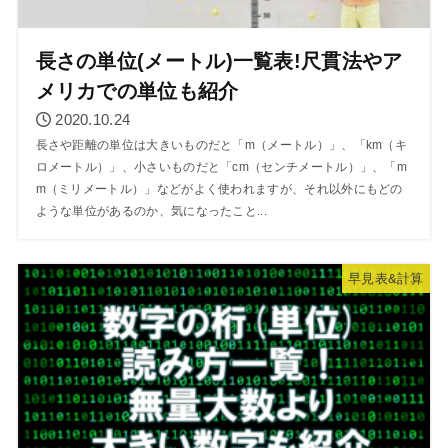
長さの単位(メートル)一覧表!尺貫法やア
メリカでの単位も紹介
2020.10.24
長さや距離の単位は大きいものだと「m（メートル）」、「km（キ
ロメートル）」、小さいものだと「cm（センチメートル）」、「m
m（ミリメートル）」などがよく使われますが、それ以外にもどの
ような単位があるのか、気になったこと...
早見表&計算