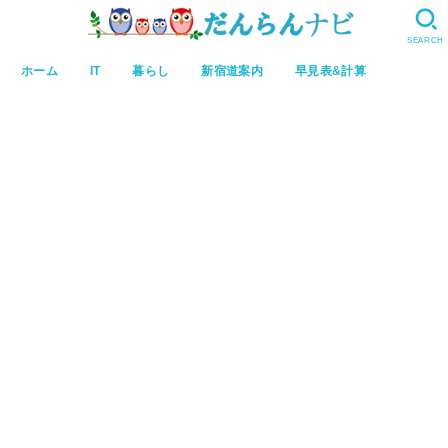
SEARCH
ホーム
IT
暮らし
新宿道案内
早見表&計算