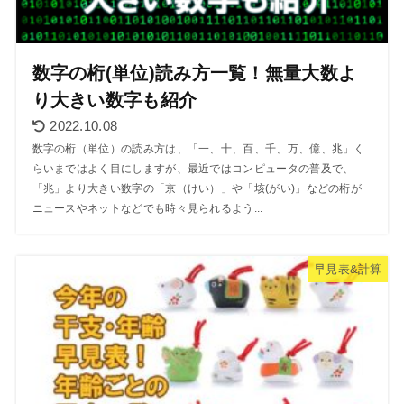
数字の桁(単位)読み方一覧！無量大数よ
り大きい数字も紹介
2022.10.08
数字の桁（単位）の読み方は、「一、十、百、千、万、億、兆」く
らいまではよく目にしますが、最近ではコンピュータの普及で、
「兆」より大きい数字の「京（けい）」や「垓(がい)」などの桁が
ニュースやネットなどでも時々見られるよう...
早見表&計算