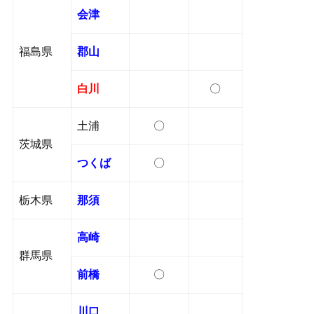
会津
福島県
郡山
白川
〇
土浦
〇
茨城県
つくば
〇
栃木県
那須
高崎
群馬県
前橋
〇
川口