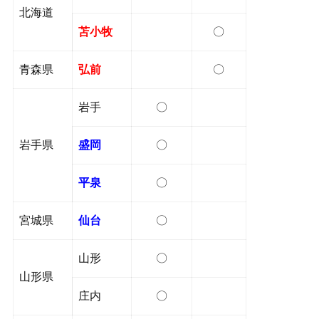
北海道
苫小牧
〇
青森県
弘前
〇
岩手
〇
岩手県
盛岡
〇
平泉
〇
宮城県
仙台
〇
山形
〇
山形県
庄内
〇