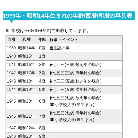
1939年・昭和14年生まれの年齢/西暦/和暦の早見表
※ 学校は6+3+3+4年制で掲載しています。
西暦
和暦
年齢
行事・イベント
1939
昭和14年
0歳
生誕の年
1940
昭和15年
1歳
1941
昭和16年
2歳
七五三(三歳:数え年の場合)
1942
昭和17年
3歳
七五三(三歳:満年齢の場合)
1943
昭和18年
4歳
七五三(五歳:数え年の場合)
1944
昭和19年
5歳
七五三(五歳:満年齢の場合)
七五三(七歳:数え年の場合)
1945
昭和20年
6歳
小学校入学(早生まれ)
七五三(七歳:満年齢の場合)
1946
昭和21年
7歳
小学校入学(遅生まれ)
1947
昭和22年
8歳
1948
昭和23年
9歳