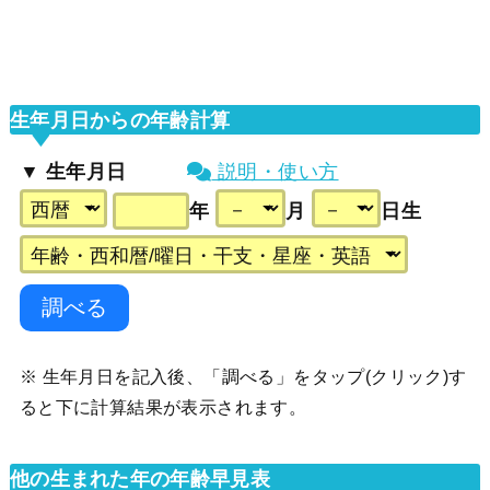
生年月日からの年齢計算
▼ 生年月日
説明・使い方
年
月
日生
調べる
※ 生年月日を記入後、「調べる」をタップ(クリック)す
ると下に計算結果が表示されます。
他の生まれた年の年齢早見表