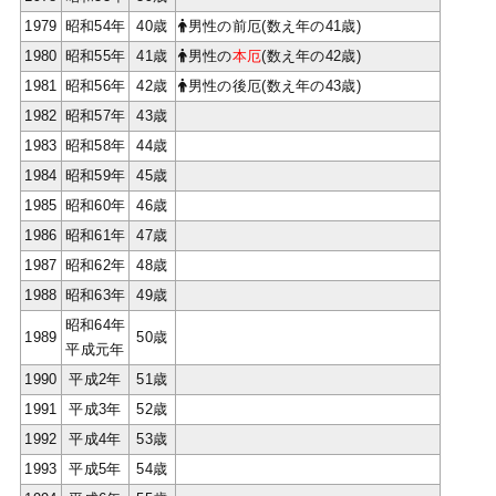
1979
昭和54年
40歳
男性の前厄(数え年の41歳)
1980
昭和55年
41歳
男性の
本厄
(数え年の42歳)
1981
昭和56年
42歳
男性の後厄(数え年の43歳)
1982
昭和57年
43歳
1983
昭和58年
44歳
1984
昭和59年
45歳
1985
昭和60年
46歳
1986
昭和61年
47歳
1987
昭和62年
48歳
1988
昭和63年
49歳
昭和64年
1989
50歳
平成元年
1990
平成2年
51歳
1991
平成3年
52歳
1992
平成4年
53歳
1993
平成5年
54歳