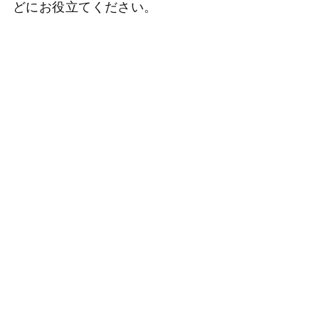
どにお役立てください。