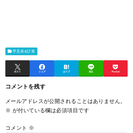
早見表&計算
ポスト
シェア
はてブ
送る
Pocket
コメントを残す
メールアドレスが公開されることはありません。
※
が付いている欄は必須項目です
コメント
※