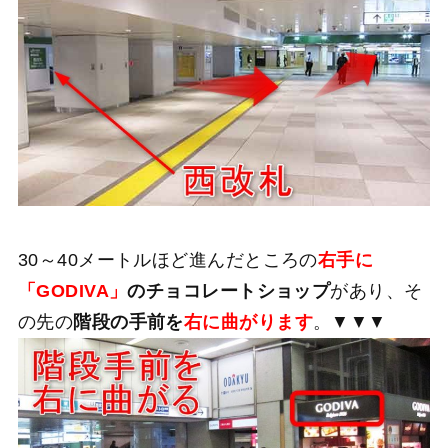
30～40メートルほど進んだところの
右手に
「GODIVA」
のチョコレートショップ
があり、そ
の先の
階段の手前を
右に曲がります
。▼▼▼