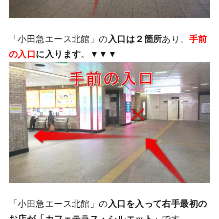
「小田急エース北館」の
入口は２箇所
あり、
手前
の入口
に
入ります
。▼▼▼
「小田急エース北館」の
入口を入って右手最初の