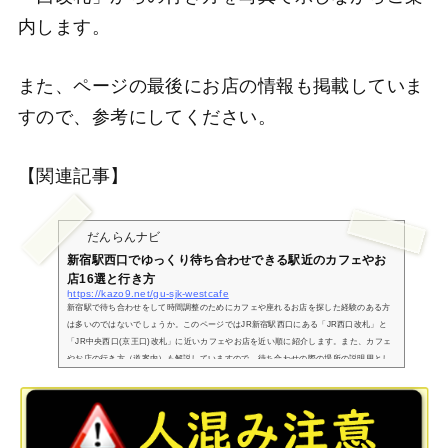
内します。
また、ページの最後にお店の情報も掲載していま
すので、参考にしてください。
【関連記事】
だんらんナビ
新宿駅西口でゆっくり待ち合わせできる駅近のカフェやお
店16選と行き方
https://kazo9.net/gu-sjk-westcafe
新宿駅で待ち合わせをして時間調整のためにカフェや座れるお店を探した経験のある方
は多いのではないでしょうか。このページではJR新宿駅西口にある「JR西口改札」と
「JR中央西口(京王口)改札」に近いカフェやお店を近い順に紹介します。また、カフェ
やお店の行き方（道案内）も解説していますので、待ち合わせの際の場所の説明用とし
てもご利用できます。新型コロナウイルス感染拡大防止対策の一環として、営業時間を
変更している場合がございます。ご注意ください。JR新宿駅 西口改札に近いカフェやお
店下図は今回紹介するJR新宿駅西...