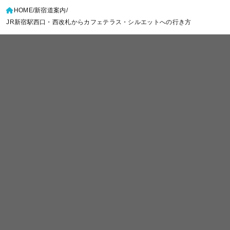
HOME
新宿道案内
JR新宿駅西口・西改札からカフェテラス・シルエットへの行き方